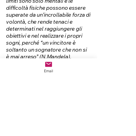
limiti sono solo mentali e le
difficoltà fisiche possono essere
superate da un’incrollabile forza di
volontà, che rende tenaci e
determinati nel raggiungere gli
obiettivi e nel realizzare i propri
sogni, perché “un vincitore è
soltanto un sognatore che non si
è mai arreso” (N.Mandela).
Calcagni ha ricevuto numerosi
riconoscimenti per i suoi successi
Email
sportivi e per il costante
impegno nel sociale ed è
riconosciuto oggi come un
motivatore seriale, fonte di
ispirazione per
atleti e persone con disabilità in
tutto il mondo.
Riconoscimenti